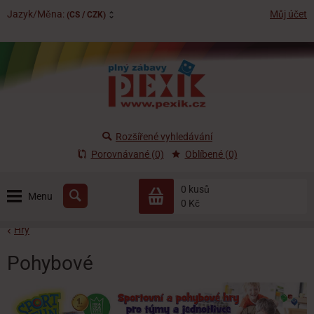
Jazyk/Měna:
Můj účet
(CS / CZK)
Rozšířené vyhledávání
Porovnávané (0)
Oblíbené (0)
0 kusů
Menu
0 Kč
Hry
Pohybové