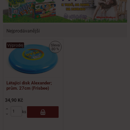
Nejprodávanější
Výprodej
Sleva
30 %
Létající disk Alexander;
prům. 27cm (Frisbee)
34,90 Kč

ks
