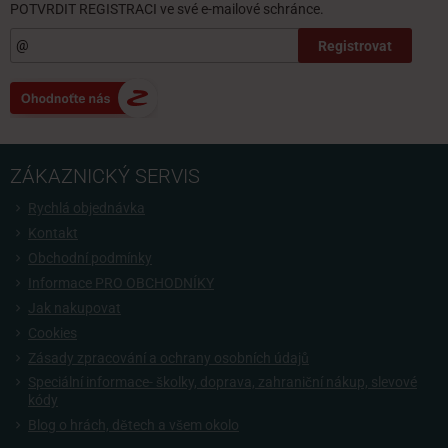
POTVRDIT REGISTRACI ve své e-mailové schránce.
Registrovat
ZÁKAZNICKÝ SERVIS
Rychlá objednávka
Kontakt
Obchodní podmínky
Informace PRO OBCHODNÍKY
Jak nakupovat
Cookies
Zásady zpracování a ochrany osobních údajů
Speciální informace- školky, doprava, zahraniční nákup, slevové
kódy
Blog o hrách, dětech a všem okolo