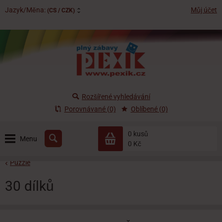
Jazyk/Měna:
Můj účet
(CS / CZK)
Rozšířené vyhledávání
Porovnávané (0)
Oblíbené (0)
0 kusů
Menu
0 Kč
Puzzle
30 dílků