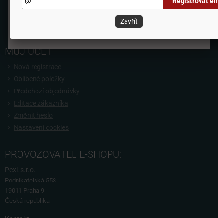
Registrovat em
Odmítnout vše
Speciální informace- školky, doprava, zahraniční nákup, slevové
kódy
Zavřít
Přijmout všechny cookies
Blog o hrách, dětech a všem okolo
MŮJ ÚČET
Nová registrace
Oblíbené položky
Předchozí objednávky
Editace zákazníka
Změnit heslo
Nastavení cookies
PROVOZOVATEL E-SHOPU:
Pexi, s.r.o.
Podnikatelská 553
19011 Praha 9
Česká republika