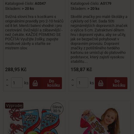
Katalogové číslo:
A0347
Katalogové číslo:
A0179
Skladem:
> 20 ks
Skladem:
> 20 ks
Svižná slovní hra s kostkami s
Skvělé značky pro malé školáky a
originálními pravidly pro 2-10 hráčů
cyklisty od 5 let. Sada 50ti
od 8 let. Menší balení vhodné i pro
nejznámějších dopravních značek
cestování. Svižnější a zábavnější -
o výšce 5 cm. Zatraktivní dětem
než čekáte. KAŽDÉ PÍSMENO SE
hru i dopravní výuku, aby se učily,
POČÍTÁ! Využijte žolíky, zapojte
jak se bezpečně pohybovat v
mozkové závity a staňte se
dopravním provozu. Dopravní
mistrem slov.
značky z potištěného tvrdého
kartonu se umísťují do platového
podstavce, který zajistí vysokou
stabilitu....
288,95 Kč
158,87 Kč


Do
Do
ks
ks
košíku
košíku


Výprodej
Sleva
30 %