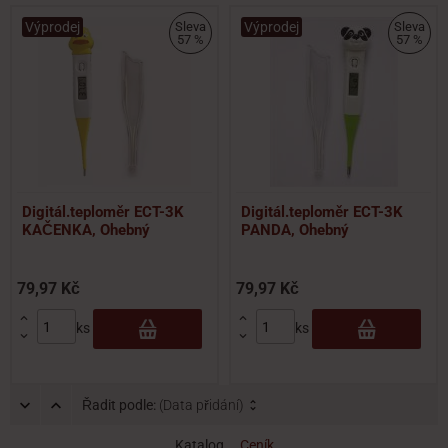
Výprodej
Sleva
Výprodej
Sleva
57 %
57 %
Digitál.teploměr ECT-3K
Digitál.teploměr ECT-3K
KAČENKA, Ohebný
PANDA, Ohebný
79,97 Kč
79,97 Kč


ks
ks


Řadit podle:
(Data přidání)
Katalog
Ceník