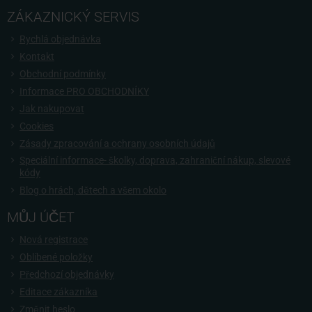
ZÁKAZNICKÝ SERVIS
Rychlá objednávka
Kontakt
Obchodní podmínky
Informace PRO OBCHODNÍKY
Jak nakupovat
Cookies
Zásady zpracování a ochrany osobních údajů
Speciální informace- školky, doprava, zahraniční nákup, slevové
kódy
Blog o hrách, dětech a všem okolo
MŮJ ÚČET
Nová registrace
Oblíbené položky
Předchozí objednávky
Editace zákazníka
Změnit heslo