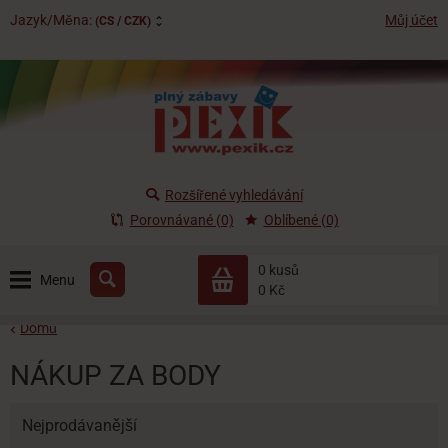
Jazyk/Měna:
Můj účet
(CS / CZK)
Rozšířené vyhledávání
Porovnávané (0)
Oblíbené (0)
0 kusů
Menu
0 Kč
Domů
NÁKUP ZA BODY
Nejprodávanější