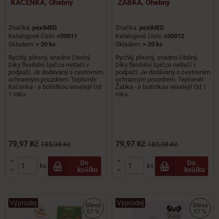
KAČENKA, Ohebný
ŽABKA, Ohebný
Značka:
pexiMED
Značka:
pexiMED
Katalogové číslo:
c00011
Katalogové číslo:
c00012
Skladem:
> 20 ks
Skladem:
> 20 ks
Rychlý, přesný, snadno čitelný.
Rychlý, přesný, snadno čitelný.
Díky flexibilní špičce netlačí v
Díky flexibilní špičce netlačí v
podpaží. Je dodávaný s cestovním
podpaží. Je dodávaný s cestovním
ochranným pouzdrem. Teploměr
ochranným pouzdrem. Teploměr
Kačenka - s bolístkou veseleji! Od
Žabka - s bolístkou veseleji! Od 1
1 roku.
roku.
79,97 Kč
79,97 Kč
185,98 Kč
185,98 Kč


Do
Do
ks
ks
košíku
košíku


Výprodej
Výprodej
Sleva
Sleva
57 %
57 %