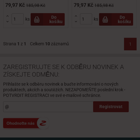
79,97 Kč
79,97 Kč
185,98 Kč
185,98 Kč


Do
Do
ks
ks
košíku
košíku


Strana
1
z
1
Celkem
10
záznamů
1
ZAREGISTRUJTE SE K ODBĚRU NOVINEK A
ZÍSKEJTE ODMĚNU:
Přihlašte se k odběru novinek a buďte informováni o nových
produktech, akcích a soutěžích. NEZAPOMEŇTE poslední krok -
POTVRDIT REGISTRACI ve své e-mailové schránce.
Registrovat