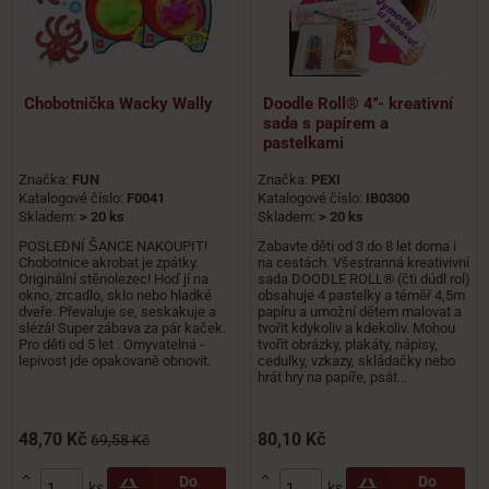
Chobotnička Wacky Wally
Doodle Roll® 4''- kreativní
sada s papírem a
pastelkami
Značka:
FUN
Značka:
PEXI
Katalogové číslo:
F0041
Katalogové číslo:
IB0300
Skladem:
> 20 ks
Skladem:
> 20 ks
POSLEDNÍ ŠANCE NAKOUPIT!
Zabavte děti od 3 do 8 let doma i
Chobotnice akrobat je zpátky.
na cestách. Všestranná kreativivní
Originální stěnolezec! Hoď jí na
sada DOODLE ROLL® (čti dúdl rol)
okno, zrcadlo, sklo nebo hladké
obsahuje 4 pastelky a téměř 4,5m
dveře. Převaluje se, seskakuje a
papíru a umožní dětem malovat a
slézá! Super zábava za pár kaček.
tvořit kdykoliv a kdekoliv. Mohou
Pro děti od 5 let . Omyvatelná -
tvořit obrázky, plakáty, nápisy,
lepivost jde opakovaně obnovit.
cedulky, vzkazy, skládačky nebo
hrát hry na papíře, psát...
48,70 Kč
80,10 Kč
69,58 Kč


Do
Do
ks
ks