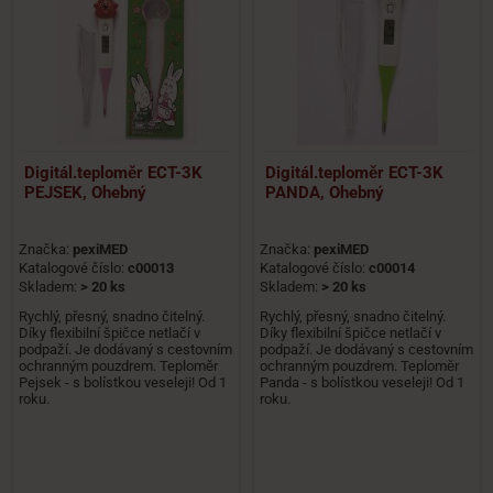
Digitál.teploměr ECT-3K
Digitál.teploměr ECT-3K
PEJSEK, Ohebný
PANDA, Ohebný
Značka:
pexiMED
Značka:
pexiMED
Katalogové číslo:
c00013
Katalogové číslo:
c00014
Skladem:
> 20 ks
Skladem:
> 20 ks
Rychlý, přesný, snadno čitelný.
Rychlý, přesný, snadno čitelný.
Díky flexibilní špičce netlačí v
Díky flexibilní špičce netlačí v
podpaží. Je dodávaný s cestovním
podpaží. Je dodávaný s cestovním
ochranným pouzdrem. Teploměr
ochranným pouzdrem. Teploměr
Pejsek - s bolístkou veseleji! Od 1
Panda - s bolístkou veseleji! Od 1
roku.
roku.