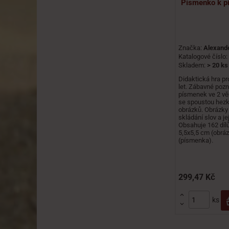
Písmenko k p
Značka:
Alexand
Katalogové číslo:
Skladem:
> 20 ks
Didaktická hra pr
let. Zábavné pozn
písmenek ve 2 vě
se spoustou hez
obrázků. Obrázky
skládání slov a j
Obsahuje 162 dílů
5,5x5,5 cm (obrá
(písmenka).
299,47 Kč

ks
