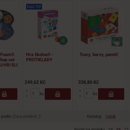
Náš TIP
ayFoam®
Hra školou® -
Tvary, barvy, paměť
hop set
PROTIKLADY
U/HR/SLO)
249,62 Kč
338,80 Kč


ks
ks


 podle:
(Data přidání)
Katalog
Ceník
Počet na stránku
24
48
72