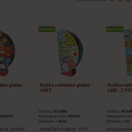
Novinka
Novinka
dací globus -
Knížka rozkládací globus -
Knížka rozk
SVĚT
LIDÉ - Z V
Značka:
SE knihy
Značka:
SE kni
PE0074
Katalogové číslo:
PE0073
Katalogové čís
Skladem:
> 20 ks
Skladem:
1 ks
ETA - VESMÍR:
JEDINEČNÁ PLANETA - SVĚT:
Mírně pomačkan