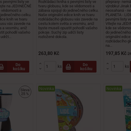
s pevnými listy ve
Rozkládací kniha s pevnými listy ve
přepravy- nemá 
ítejte na JEDINEČNÉ
tvaru globusu, kde se vědomosti a
výrobku! Jinak
 vědomosti a
zábava spojují do jedinečného celku.
neosahaná - n
 jedinečného celku.
Naše originální edice knih ve tvaru
PLANETA - LIDÉ
ice knih ve tvaru
rozkládacího globusu vás zavede na
pevnými listy v
busu vás zavede na
cestu kolem světa a vesmíru, aniž
Vítejte na JE
 a vesmíru, aniž
byste museli opustit pohodlí vašeho
kde se vědomos
tit pohodlí vašeho
pokoje. Suchý zip udrží listy
do jedinečného
udrží...
rozložené dokola.
originální edice
rozkládacího g
na...
263,80 Kč
197,85 Kč
2


Do
Do
ks
ks
košíku
košíku


Novinka
Novinka
Sleva
25 %