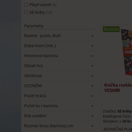
PlayFoam®
(4)
SE knihy
(10)
Parametry
Novinka
Baterie - počet, druh
Doba hraní (min.)
Hmotnost kartonu
Obsah hry
Obtížnost
Knížka rozklá
OCENĚNÍ
VESMÍR
Počet hráčů
Počet ks v kartonu
Značka:
SE knihy
Rok uvedení
Katalogové číslo:
Skladem:
> 20 ks
Rozměr boxu (kartonu) cm
JEDINEČNÁ PLAN