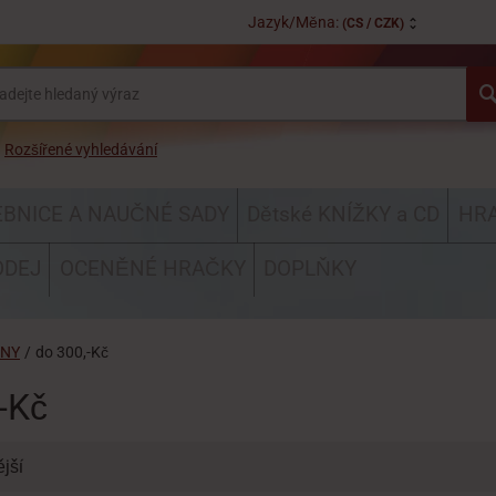
Jazyk/Měna:
(CS / CZK)
Rozšířené vyhledávání
EBNICE A NAUČNÉ SADY
Dětské KNÍŽKY a CD
HRA
ODEJ
OCENĚNÉ HRAČKY
DOPLŇKY
ENY
/
do 300,-Kč
-Kč
jší