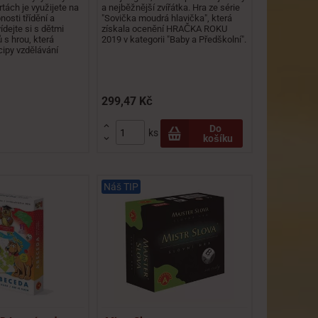
tách je využijete na
a nejběžnější zvířátka. Hra ze série
osti třídění a
"Sovička moudrá hlavička", která
dejte si s dětmi
získala ocenění HRAČKA ROKU
 s hrou, která
2019 v kategorii "Baby a Předškolní".
cipy vzdělávání
299,47 Kč

Do
ks
košíku

Náš TIP