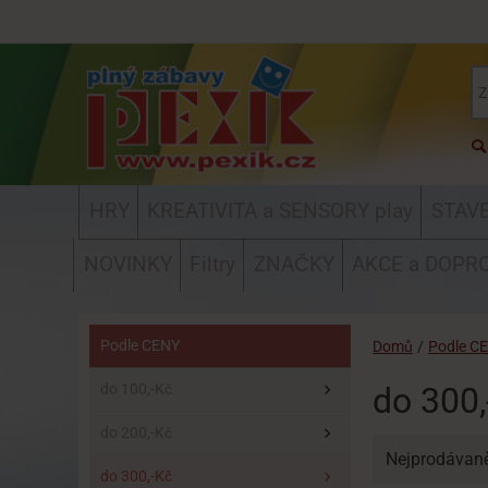
HRY
KREATIVITA a SENSORY play
STAV
NOVINKY
Filtry
ZNAČKY
AKCE a DOPR
Podle CENY
Domů
/
Podle C
do 100,-Kč
do 300,
do 200,-Kč
Nejprodávaně
do 300,-Kč