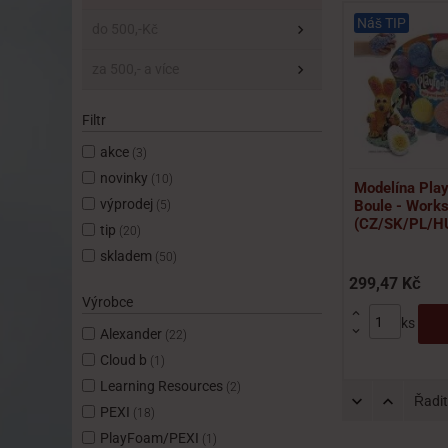
Náš TIP
Náš TIP
do 500,-Kč
za 500,- a více
Filtr
akce
(3)
novinky
(10)
EXI ČÍSLOHRANÍ
PEXI Velcro
Modelína Pl
výprodej
0 her v 1) -
skládačky -Kdo kde
Boule - Works
(5)
dělávací hra
bydlí? (Who where
(CZ/SK/PL/H
tip
(20)
lives?)
skladem
(50)
9,87 Kč
347,88 Kč
299,47 Kč
Výrobce


ks
ks
ks


Alexander
(22)
Cloud b
(1)
Learning Resources
(2)
Řadit
PEXI
(18)
PlayFoam/PEXI
(1)