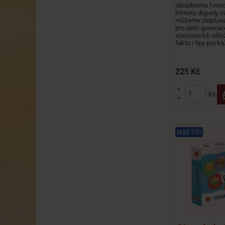
obrázkovou form
klimatu dopady na
můžeme zlepšova
pro další genera
vysouvacích zálož
fakta i tipy pro ka
225 Kč

ks

Náš TIP