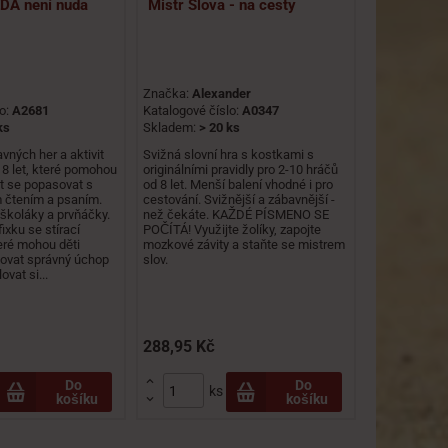
DA není nuda
Mistr Slova - na cesty
Značka:
Alexander
lo:
A2681
Katalogové číslo:
A0347
ks
Skladem:
> 20 ks
ných her a aktivit
Svižná slovní hra s kostkami s
o 8 let, které pomohou
originálními pravidly pro 2-10 hráčů
et se popasovat s
od 8 let. Menší balení vhodné i pro
m čtením a psaním.
cestování. Svižnější a zábavnější -
dškoláky a prvňáčky.
než čekáte. KAŽDÉ PÍSMENO SE
ixku se stírací
POČÍTÁ! Využijte žolíky, zapojte
eré mohou děti
mozkové závity a staňte se mistrem
ovat správný úchop
slov.
vat si...
288,95 Kč

Do
Do
ks
košíku
košíku
