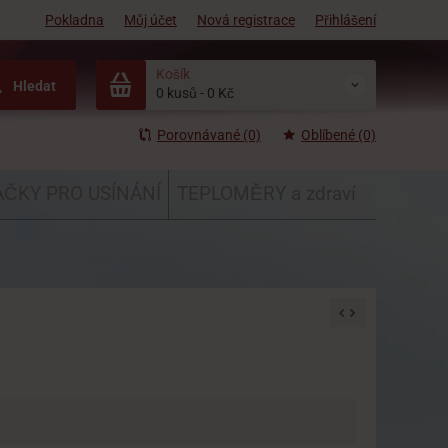
Pokladna
Můj účet
Nová registrace
Přihlášení
Košík
Hledat
0 kusů
-
0 Kč
Porovnávané (0)
Oblíbené (0)
ČKY PRO USÍNÁNÍ
TEPLOMĚRY a zdraví