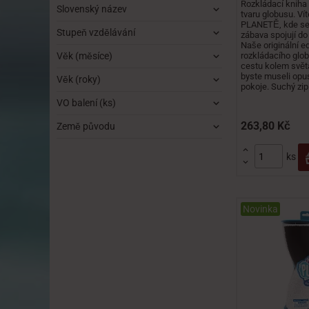
Rozkládací kniha 
Slovenský název
tvaru globusu. V
PLANETĚ, kde se
Stupeň vzdělávání
zábava spojují do
Naše originální ed
Věk (měsíce)
rozkládacího glo
cestu kolem světa
byste museli opus
Věk (roky)
pokoje. Suchý zip 
VO balení (ks)
263,80 Kč
Země původu

ks

Novinka