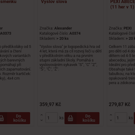
ísmenku
Vyslov slova
PEXI ABECE
(11 her v 1)
er
Značka:
Alexander
Značka:
PEXI
A0373
Katalogové číslo:
A0374
Katalogové čís
Skladem:
> 20 ks
Skladem:
> 20 
o předškoláky od 5
"Vyslov slova" je logopedická hra od
Celkem 11 zábav
ávání a čtení
4 let, která má za cíl rozvoj řeči u dětí
pro děti od 4 d
kových variantách
v předškolním věku a na prvním
dětem od 4-5 l
kých barevných
stupni základní školy. Pomáhá s
abecedou, její
 pomáhají při
vyslovováním sykavek "S”, "C” "Z”,
Ideální pro pře
ejich zapamatování.
"Š", "Č", "Ž".
Obsahuje také f
. Rozměr kartiček:
tabulkou, na kt
zky), 4x4 cm
opakovaně trén
pera a zdokonalo
359,97 Kč
279,87 Kč


Do
Do
ks
ks
košíku
košíku

