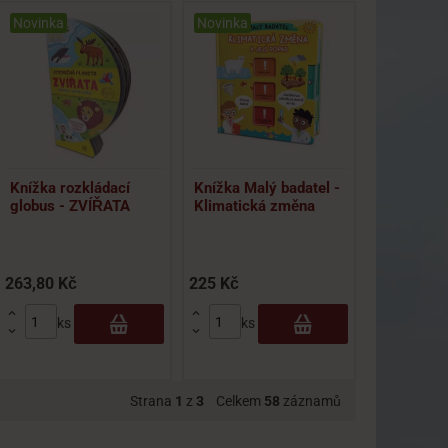
Novinka
Novinka
Není na sk
Knížka rozkládací
Knížka Malý badatel -
Modelína
globus - ZVÍŘATA
Klimatická změna
Boule - W
(CZ/SK) -
263,80 Kč
225 Kč
149,74 Kč


ks
ks


Strana
1
z
3
Celkem
58
záznamů