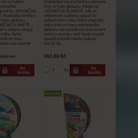
vliv na funkci
Rozkládací naučná kniha s pevnými
 bezvadná,
listy ve tvaru globusu. Vítejte na
epoužitá. JEDINEČNÁ
JEDINEČNÉ PLANETĚ, kde se
: Rozkládací kniha s
vědomosti a zábava spojují do
e tvaru globusu.
jedinečného celku. Naše originální
DINEČNÉ PLANETĚ,
edice knih ve tvaru rozkládacího
ti a zábava spojují
globusu vás zavede na cestu kolem
 celku. Naše
světa a vesmíru, aniž byste museli
 knih ve tvaru
opustit pohodlí vašeho pokoje.
lobusu vás zavede
Suchý zip...
263,80 Kč
63,80 Kč

Do
Do
ks
košíku
košíku

Novinka