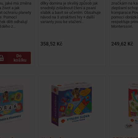
ou, jaké má změna
dílky domina je skvělý způsob jak
značkám na kar
 život a jak
snadněji zvládnout čtení a psaní
zlepšwní schopn
t ochranu planety
slabik a bavit se učením. Obsahuje
komparace.Poví
ce. Pomocí
návod na 3 atraktivní hry + další
pomocí obrázků
ek děti odhalují
varianty jsou ke stažení...
respektuje prin
ždého z...
Monterssori.
358,52 Kč
249,62 Kč
Do
košíku