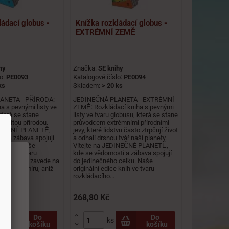
ládací globus -
Knížka rozkládací globus -
EXTRÉMNÍ ZEMĚ
hy
Značka:
SE knihy
lo:
PE0093
Katalogové číslo:
PE0094
ks
Skladem:
> 20 ks
ANETA - PŘÍRODA:
JEDINEČNÁ PLANETA - EXTRÉMNÍ
a s pevnými listy ve
ZEMĚ: Rozkládací kniha s pevnými
která se stane
listy ve tvaru globusu, která se stane
anitou přírodou.
průvodcem extrémními přírodními
DINEČNÉ PLANETĚ,
jevy, které lidstvu často ztrpčují život
ti a zábava spojují
a odhalí drsnou tvář naší planety.
 celku. Naše
Vítejte na JEDINEČNÉ PLANETĚ,
 knih ve tvaru
kde se vědomosti a zábava spojují
lobusu vás zavede na
do jedinečného celku. Naše
ěta a vesmíru, aniž
originální edice knih ve tvaru
ají
stit...
rozkládacího...
268,80 Kč
ém

Do
Do
ks
košíku
košíku
