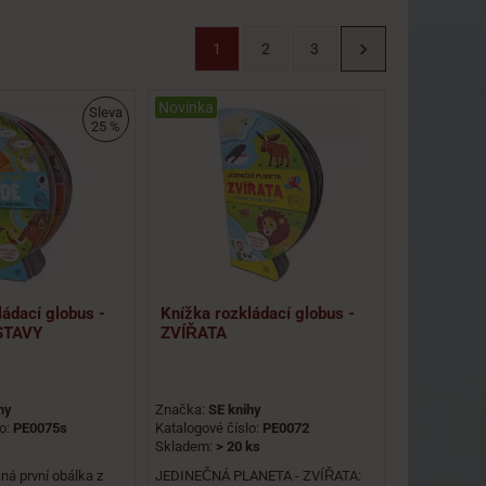
1
2
3
Novinka
Sleva
25 %
ládací globus -
Knížka rozkládací globus -
ÝSTAVY
ZVÍŘATA
hy
Značka:
SE knihy
lo:
PE0075s
Katalogové číslo:
PE0072
Skladem:
> 20 ks
á první obálka z
JEDINEČNÁ PLANETA - ZVÍŘATA: