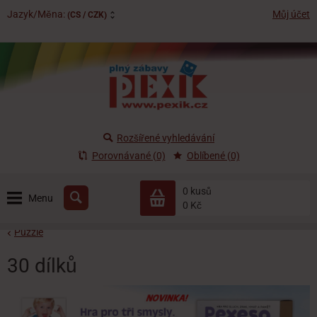
Jazyk/Měna:
Můj účet
(CS / CZK)
Rozšířené vyhledávání
Porovnávané (0)
Oblíbené (0)
0 kusů
Menu
0 Kč
Puzzle
30 dílků