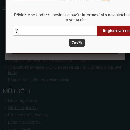
na základě vašich preferencí.
ZÁKAZNICKÝ SERVIS
Přihlašte se k odběru novinek a buďte informováni o novinkách, 
Rychlá objednávka
a soutěžích.
Nastavení
Kontakt
Registrovat em
Obchodní podmínky
Odmítnout vše
Informace PRO OBCHODNÍKY
Zavřít
Jak nakupovat
Přijmout všechny cookies
Cookies
Zásady zpracování a ochrany osobních údajů
Speciální informace- školky, doprava, zahraniční nákup, slevové
kódy
Blog o hrách, dětech a všem okolo
MŮJ ÚČET
Nová registrace
Oblíbené položky
Předchozí objednávky
Editace zákazníka
Změnit heslo