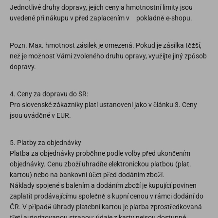
Jednotlivé druhy dopravy, jejich ceny a hmotnostní limity jsou
uvedené při nákupu v před zaplacením v pokladně e-shopu.
Pozn. Max. hmotnost zásilek je omezená. Pokud je zásilka těžší,
než je možnost Vámi zvoleného druhu opravy, využijte jiný způsob
dopravy.
4. Ceny za dopravu do SR:
Pro slovenské zákazníky platí ustanovení jako v článku 3. Ceny
jsou uváděné v EUR.
5. Platby za objednávky
Platba za objednávky proběhne podle volby před ukončením
objednávky. Cenu zboží uhradíte elektronickou platbou (plat.
kartou) nebo na bankovní účet před dodáním zboží.
Náklady spojené s balením a dodáním zboží je kupující povinen
zaplatit prodávajícímu společně s kupní cenou v rámci dodání do
ČR. V případě úhrady platební kartou je platba zprostředkovaná
třetí autorizovanou stranou; údaje z karty nejsou dostupné