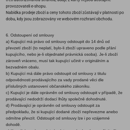
provozovateli e-shopu.
Nabídka prodeje zboží a ceny tohoto zboží zůstávají v platnosti po
dobu, kdy jsou zobrazovány ve webovém rozhraní obchodu.
6. Odstoupení od smlouvy
a) Kupující má právo od smlouvy odstoupit do 14 dnů od
převzetí zboží (to neplatí, bylo-li zboží upraveno podle přání
kupujícího, nebo je-li objednatel právnická osoba). Je-li zboží
zároveň vráceno, musí tak kupující učinit v originálním a
bezvadném obalu.
b) Kupující má dále právo odstoupit od smlouvy z titulu
odpovědnosti prodávajícího za vady prodané věci dle
příslušných ustanovení občanského zákoníku.
c) Kupující je dále oprávněn od smlouvy odstoupit v případě, že
prodávající nedodrží dodací lhůty společně dohodnuté.
d) Prodávající je oprávněn od smlouvy odstoupit za
předpokladu, že si kupující dodané zboží nepřevezme anebo
odmítne převzít. Odstoupit od smlouvy lze i po vzájemné
dohodě.