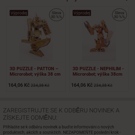
Výprodej
Sleva
Výprodej
Sleva
30 %%
30 %%
3D PUZZLE - PATTON –
3D PUZZLE - NEPHILIM -
Microrobot; výška 38 cm
Microrobot; výška 38cm
164,06 Kč
164,06 Kč
234,38 Kč
234,38 Kč
ZAREGISTRUJTE SE K ODBĚRU NOVINEK A
ZÍSKEJTE ODMĚNU:
Přihlašte se k odběru novinek a buďte informováni o nových
produktech, akcích a soutěžích. NEZAPOMEŇTE poslední krok -