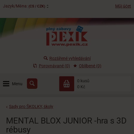
Jazyk/Měna:
Můj účet
(CS / CZK)
Rozšířené vyhledávání
Porovnávané (0)
Oblíbené (0)
0 kusů
Menu
0 Kč
Sady pro ŠKOLKY, školy
MENTAL BLOX JUNIOR -hra s 3D
rébusy