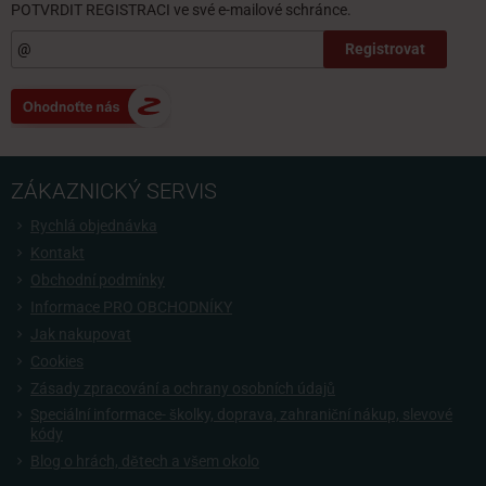
POTVRDIT REGISTRACI ve své e-mailové schránce.
Registrovat
ZÁKAZNICKÝ SERVIS
Rychlá objednávka
Kontakt
Obchodní podmínky
Informace PRO OBCHODNÍKY
Jak nakupovat
Cookies
Zásady zpracování a ochrany osobních údajů
Speciální informace- školky, doprava, zahraniční nákup, slevové
kódy
Blog o hrách, dětech a všem okolo