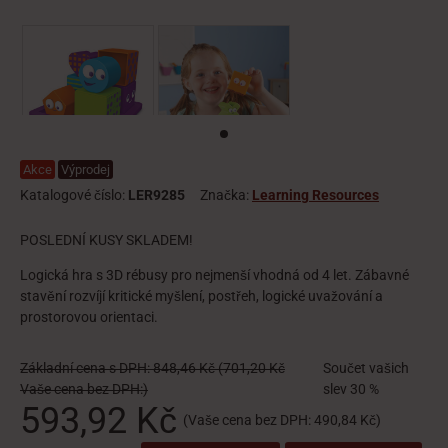
Akce
Výprodej
Katalogové číslo:
LER9285
Značka:
Learning Resources
POSLEDNÍ KUSY SKLADEM!
Logická hra s 3D rébusy pro nejmenší vhodná od 4 let. Zábavné
stavění rozvíjí kritické myšlení, postřeh, logické uvažování a
prostorovou orientaci.
Základní cena s DPH:
848,46 Kč
(701,20 Kč
Součet vašich
Vaše cena bez DPH:)
slev
30 %
593,92 Kč
(Vaše cena bez DPH:
490,84 Kč
)