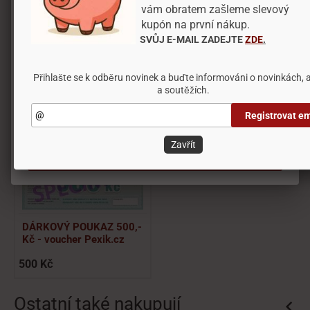
Blokování některých typů souborů může mít vliv
vám obratem zašleme slevový
na vaši uživatelskou zkušenost s naším webem,
kupón na první nákup.
také nebudeme schopni poskytnout vám nabídku
Videa a návody
SVŮJ E-MAIL ZADEJTE
ZDE
.
na základě vašich preferencí.
Obrázky
Přihlašte se k odběru novinek a buďte informováni o novinkách, 
a soutěžích.
Nastavení
Registrovat em
Mohli byste potřebovat
Odmítnout vše
Zavřít
Přijmout všechny cookies
DÁRKOVÝ POUKAZ 500,-
Kč - voucher Pexik.cz
500 Kč
Ostatní také nakupují