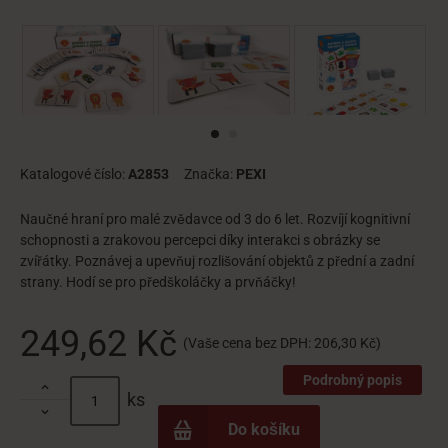
Katalogové číslo:
A2853
Značka:
PEXI
Naučné hraní pro malé zvědavce od 3 do 6 let. Rozvíjí kognitivní
schopnosti a zrakovou percepci díky interakci s obrázky se
zvířátky. Poznávej a upevňuj rozlišování objektů z přední a zadní
strany. Hodí se pro předškoláčky a prvňáčky!
249,62 Kč
(Vaše cena bez DPH:
206,30 Kč
)
Podrobný popis

ks

Do košíku