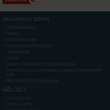
ZÁKAZNICKÝ SERVIS
Rychlá objednávka
Kontakt
Obchodní podmínky
Informace PRO OBCHODNÍKY
Jak nakupovat
Cookies
Zásady zpracování a ochrany osobních údajů
Speciální informace- školky, doprava, zahraniční nákup, slevové
kódy
Blog o hrách, dětech a všem okolo
MŮJ ÚČET
Nová registrace
Oblíbené položky
Předchozí objednávky