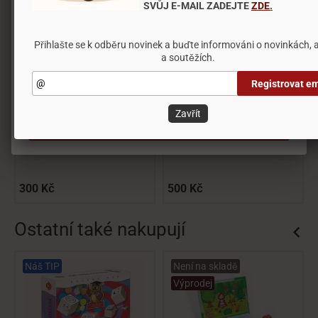
SVŮJ E-MAIL ZADEJTE
ZDE
.
na základě vašich preferencí.
Mohli byste potřebovat
Přihlašte se k odběru novinek a buďte informováni o novinkách, 
a soutěžích.
Nastavení
Registrovat em
Odmítnout vše
Zavřít
Přijmout všechny cookies
DÁRKOVÝ POUKAZ 300,-
DÁRKOVÝ POUKAZ 500,-
Kč - voucher Pexik.cz
Kč - voucher Pexik.cz
300 Kč
500 Kč
Ostatní také nakupují
Náš TIP
Není na skladě
Výprodej