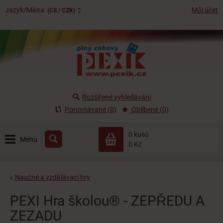
Jazyk/Měna:
Můj účet
(CS / CZK)
Rozšířené vyhledávání
Porovnávané (0)
Oblíbené (0)
0 kusů
Menu
0 Kč
Naučné a vzdělávací hry
PEXI Hra školou® - ZEPŘEDU A
ZEZADU