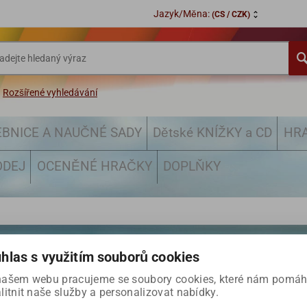
Jazyk/Měna:
(CS / CZK)
Rozšířené vyhledávání
EBNICE A NAUČNÉ SADY
Dětské KNÍŽKY a CD
HRA
ODEJ
OCENĚNÉ HRAČKY
DOPLŇKY
hlas s využitím souborů cookies
K A ZÍSKEJTE ODMĚNU:
našem webu pracujeme se soubory cookies, které nám pomáh
ch produktech, akcích a soutěžích.
litnit naše služby a personalizovat nabídky.
své e-mailové schránce.