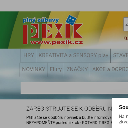
HRY
KREATIVITA a SENSORY play
STAV
NOVINKY
Filtry
ZNAČKY
AKCE a DOPR
Sou
ZAREGISTRUJTE SE K ODBĚRU NOVINE
Na 
Přihlašte se k odběru novinek a buďte informováni o nový
zkva
NEZAPOMEŇTE poslední krok - POTVRDIT REGISTRACI ve 