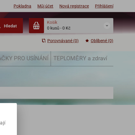
Pokladna
Můj účet
Nová registrace
Přihlášení
Košík
Hledat
0 kusů
-
0 Kč
Porovnávané (0)
Oblíbené (0)
ČKY PRO USÍNÁNÍ
TEPLOMĚRY a zdraví
ají