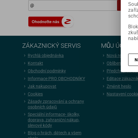
Soub
Registr
zaří
scho
Blok
zku
nabí
ZÁKAZNICKÝ SERVIS
MŮJ ÚČET
Rychlá objednávka
Nová registrace
N
Kontakt
Oblíbené položk
Obchodní podmínky
Předchozí obje
Informace PRO OBCHODNÍKY
Editace zákazní
Jak nakupovat
Změnit heslo
Cookies
Nastavení cooki
Zásady zpracování a ochrany
osobních údajů
Speciální informace- školky,
doprava, zahraniční nákup,
slevové kódy
Blog o hrách, dětech a všem