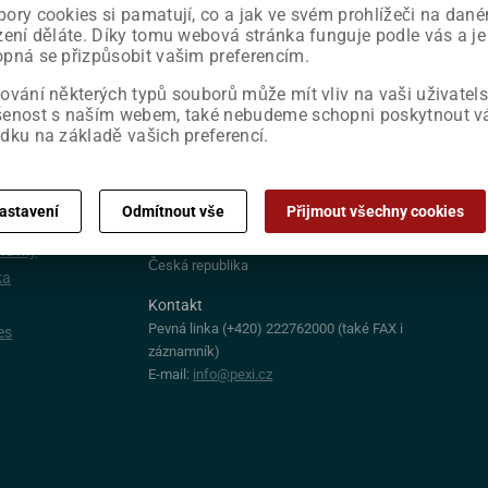
ory cookies si pamatují, co a jak ve svém prohlížeči na dan
ovat
zení děláte. Díky tomu webová stránka funguje podle vás a je
pná se přizpůsobit vašim preferencím.
ování některých typů souborů může mít vliv na vaši uživatel
šenost s naším webem, také nebudeme schopni poskytnout 
dku na základě vašich preferencí.
PROVOZOVATEL E-SHOPU:
Pexi, s.r.o.
astavení
Odmítnout vše
Přijmout všechny cookies
Podnikatelská 553
y
19011 Praha 9
dnávky
Česká republika
ka
Kontakt
Pevná linka
(+420) 222762000 (také FAX i
es
záznamník)
E-mail:
info@pexi.cz