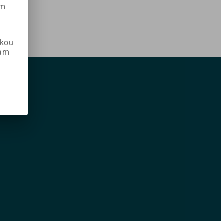
ém
skou
vám