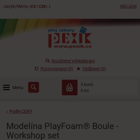
Jazyk/Měna:
Můj účet
(CS / CZK)
Rozšířené vyhledávání
Porovnávané (0)
Oblíbené (0)
0 kusů
Menu
0 Kč
Podle CENY
Modelína PlayFoam® Boule -
Workshop set