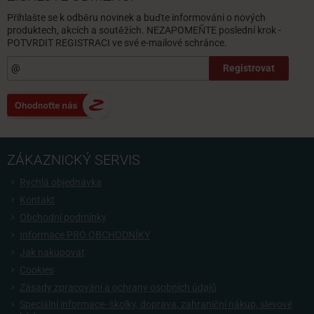
Přihlašte se k odběru novinek a buďte informováni o nových
produktech, akcích a soutěžích. NEZAPOMEŇTE poslední krok -
POTVRDIT REGISTRACI ve své e-mailové schránce.
Registrovat
ZÁKAZNICKÝ SERVIS
Rychlá objednávka
Kontakt
Obchodní podmínky
Informace PRO OBCHODNÍKY
Jak nakupovat
Cookies
Zásady zpracování a ochrany osobních údajů
Speciální informace- školky, doprava, zahraniční nákup, slevové