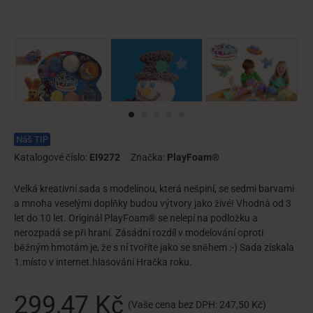
Náš TIP
Katalogové číslo:
EI9272
Značka:
PlayFoam®
Velká kreativní sada s modelínou, která nešpiní, se sedmi barvami
a mnoha veselými doplňky budou výtvory jako živé! Vhodná od 3
let do 10 let. Originál PlayFoam® se nelepí na podložku a
nerozpadá se při hraní. Zásádní rozdíl v modelování oproti
běžným hmotám je, že s ní tvoříte jako se sněhem :-) Sada získala
1.místo v internet.hlasování Hračka roku.
299,47 Kč
(Vaše cena bez DPH:
247,50 Kč
)