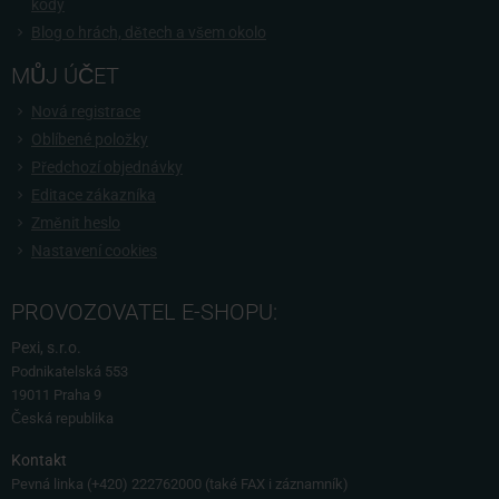
kódy
Blog o hrách, dětech a všem okolo
MŮJ ÚČET
Nová registrace
Oblíbené položky
Předchozí objednávky
Editace zákazníka
Změnit heslo
Nastavení cookies
PROVOZOVATEL E-SHOPU:
Pexi, s.r.o.
Podnikatelská 553
19011 Praha 9
Česká republika
Kontakt
Pevná linka
(+420) 222762000 (také FAX i záznamník)