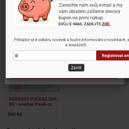
Doporučit výrobek
Zanechte nám svůj e-mail a my
Blokování některých typů souborů může mít vliv
vám obratem zašleme slevový
na vaši uživatelskou zkušenost s naším webem,
kupón na první nákup.
Videa a návody
také nebudeme schopni poskytnout vám nabídku
SVŮJ E-MAIL ZADEJTE
ZDE
.
na základě vašich preferencí.
Obrázky
Přihlašte se k odběru novinek a buďte informováni o novinkách, 
a soutěžích.
Nastavení
Mohli byste potřebovat
Registrovat em
Odmítnout vše
Zavřít
Přijmout všechny cookies
DÁRKOVÝ POUKAZ 500,-
Kč - voucher Pexik.cz
500 Kč