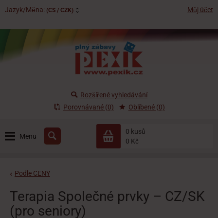
Jazyk/Měna:
Můj účet
(CS / CZK)
Rozšířené vyhledávání
Porovnávané (0)
Oblíbené (0)
0 kusů
Menu
0 Kč
Podle CENY
Terapia Společné prvky – CZ/SK
(pro seniory)