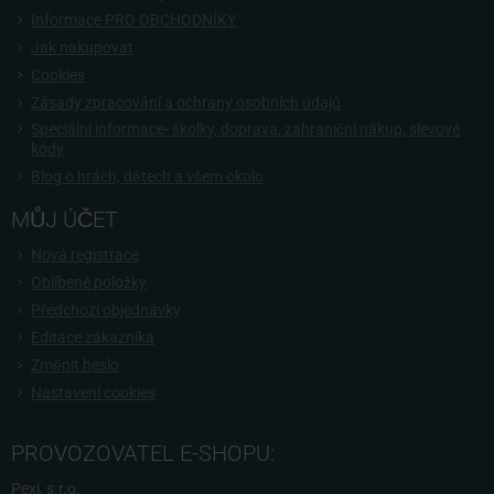
Informace PRO OBCHODNÍKY
Jak nakupovat
Cookies
Zásady zpracování a ochrany osobních údajů
Speciální informace- školky, doprava, zahraniční nákup, slevové
kódy
Blog o hrách, dětech a všem okolo
MŮJ ÚČET
Nová registrace
Oblíbené položky
Předchozí objednávky
Editace zákazníka
Změnit heslo
Nastavení cookies
PROVOZOVATEL E-SHOPU:
Pexi, s.r.o.