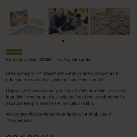
Novinka
Katalogové číslo:
A2855
Značka:
Alexander
Hra určená pro 1-4 hráče hlavně starším lidem, založená na
principu porovnávání a vyhledání společných znaků.
Užijí si ji také členové rodiny od 7 do 107 let. Je ideální pro rozvoj
kognitivních schopností a zlepšování postřehu a rozhodování a
zábavu nejen pro seniory ale i pro celou rodinu.
#rekognice #logika #pozornost #postřeh #rehabilitační
#terapeutická