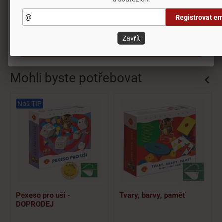
Nastavení
Doporučit výrobek
Registrovat em
Odmítnout vše
Zavřít
Obrázky
Přijmout všechny cookies
Mohli byste potřebovat
Náš TIP
Pexeso pro uši -
Tvary, barvy, paměť
DOPRODEJ