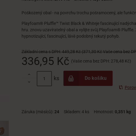
Poškozený obal - na povrchu trochu pošramocený, ale funkčně
Playfoam® Pluffle™ Twist Black & Whiteje fascinující nadýchan
hru. znovu uzavíratelný obal a vylijte svůj Playfoam® Pluffle
hypnotizující, fascinující, lávě podobný tekutý pohyb.
Základní cena s DPH:
449,28 Kč
(371,30 Kč Vaše cena bez DP
336,95 Kč
(Vaše cena bez DPH:
278,48 Kč
)

ks
Do košíku

Porov
Záruka (měsíců):
24
Skladem:
4 ks
Hmotnost:
0,351 kg