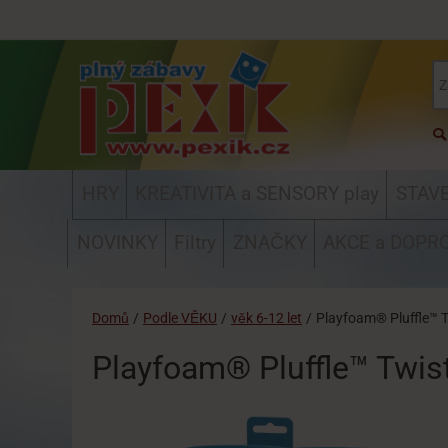
HRY
KREATIVITA a SENSORY play
STAV
NOVINKY
Filtry
ZNAČKY
AKCE a DOPR
Domů
/
Podle VĚKU
/
věk 6-12 let
/
Playfoam® Pluffle™ T
Playfoam® Pluffle™ Twis