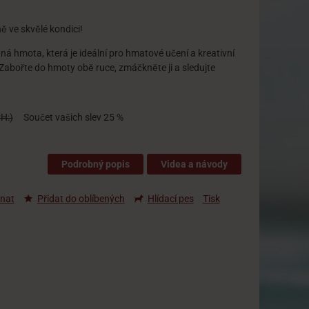
 ve skvělé kondici!
á hmota, která je ideální pro hmatové učení a kreativní
. Zabořte do hmoty obě ruce, zmáčkněte ji a sledujte
H:)
Součet vašich slev
25 %
Podrobný popis
Videa a návody
nat
Přidat do oblíbených
Hlídací pes
Tisk