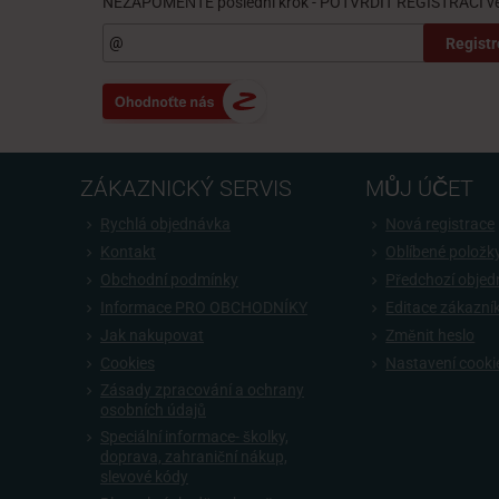
NEZAPOMEŇTE poslední krok - POTVRDIT REGISTRACI ve 
Registr
ZÁKAZNICKÝ SERVIS
MŮJ ÚČET
Rychlá objednávka
Nová registrace
Kontakt
Oblíbené položk
Obchodní podmínky
Předchozí obje
Informace PRO OBCHODNÍKY
Editace zákazní
Jak nakupovat
Změnit heslo
Cookies
Nastavení cooki
Zásady zpracování a ochrany
osobních údajů
Speciální informace- školky,
doprava, zahraniční nákup,
slevové kódy