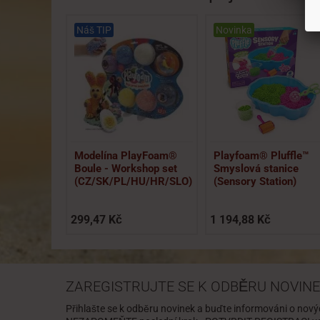
Náš TIP
Novinka
Modelína PlayFoam®
Playfoam® Pluffle™
Boule - Workshop set
Smyslová stanice
(CZ/SK/PL/HU/HR/SLO)
(Sensory Station)
299,47 Kč
1 194,88 Kč
ZAREGISTRUJTE SE K ODBĚRU NOVINE
Přihlašte se k odběru novinek a buďte informováni o nový