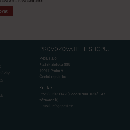
své e-mailové schránce.
ovat
PROVOZOVATEL E-SHOPU:
Pexi, s.r.o.
Podnikatelská 553
y
19011 Praha 9
dnávky
Česká republika
ka
Kontakt
Pevná linka
(+420) 222762000 (také FAX i
es
záznamník)
E-mail:
info@pexi.cz