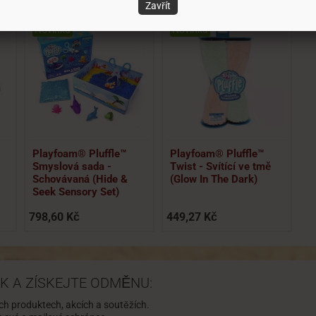
Zavřít
Novinka
Novinka
Playfoam® Pluffle™
Playfoam® Pluffle™
Smyslová sada -
Twist - Svítící ve tmě
Schovávaná (Hide &
(Glow In The Dark)
Seek Sensory Set)
798,60 Kč
449,27 Kč
K A ZÍSKEJTE ODMĚNU:
ch produktech, akcích a soutěžích.