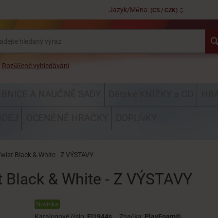
Jazyk/Měna:
(CS / CZK)
Rozšířené vyhledávání
EBNICE A NAUČNÉ SADY
Dětské KNÍŽKY a CD
HRA
ODEJ
OCENĚNÉ HRAČKY
DOPLŇKY
wist Black & White - Z VÝSTAVY
t Black & White - Z VÝSTAVY
Novinka
Katalogové číslo:
EI1944s
Značka:
PlayFoam®