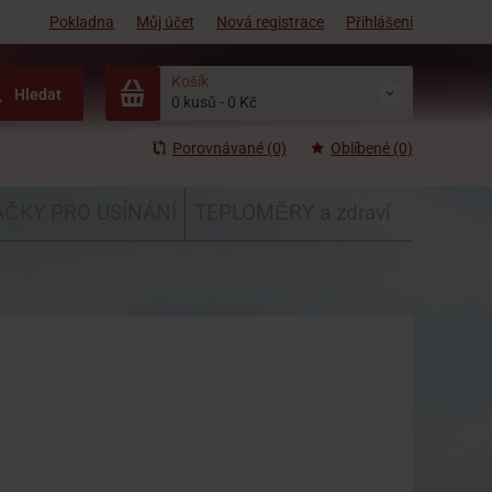
Pokladna
Můj účet
Nová registrace
Přihlášení
Košík
Hledat
0 kusů
-
0 Kč
Porovnávané (0)
Oblíbené (0)
ČKY PRO USÍNÁNÍ
TEPLOMĚRY a zdraví