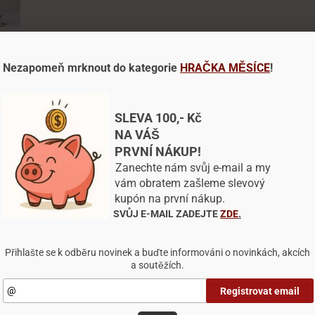
Nezapomeň mrknout do kategorie
HRAČKA MĚSÍCE
!
Dotaz na výrobek
Doporučit výrobek
hlas s využitím souborů cookies
našem webu pracujeme se soubory cookies, které nám pomáh
SLEVA 100,- Kč
litnit naše služby a personalizovat nabídky.
NA VÁŠ
PRVNÍ NÁKUP!
ory cookies si pamatují, co a jak ve svém prohlížeči na dan
Sleva
0 %%
zení děláte. Díky tomu webová stránka funguje podle vás a je
Zanechte nám svůj e-mail a my
pná se přizpůsobit vašim preferencím.
vám obratem zašleme slevový
kupón na první nákup.
ování některých typů souborů může mít vliv na vaši uživatel
SVŮJ E-MAIL ZADEJTE
ZDE
.
DÁRKOVÝ POUKAZ
šenost s naším webem, také nebudeme schopni poskytnout 
1000,-Kč - voucher
dku na základě vašich preferencí.
Pexik.cz
Přihlašte se k odběru novinek a buďte informováni o novinkách, akcích
a soutěžích.
1 000 Kč
1 000,07 Kč
astavení
Odmítnout vše
Přijmout všechny cookies
Registrovat email