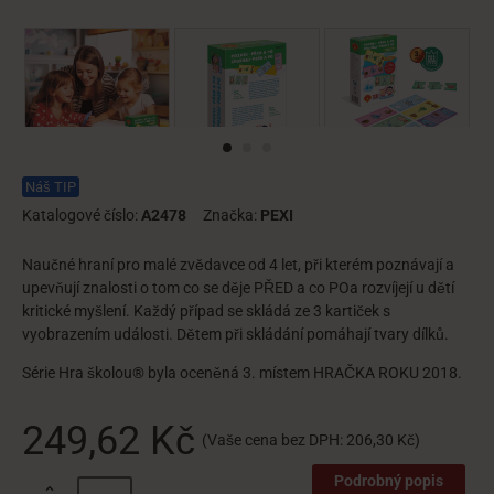
Náš TIP
Katalogové číslo:
A2478
Značka:
PEXI
Naučné hraní pro malé zvědavce od 4 let, při kterém poznávají a
upevňují znalosti o tom co se děje PŘED a co POa rozvíjejí u dětí
kritické myšlení. Každý případ se skládá ze 3 kartiček s
vyobrazením události. Dětem při skládání pomáhají tvary dílků.
Série Hra školou® byla oceněná 3. místem HRAČKA ROKU 2018.
249,62 Kč
(Vaše cena bez DPH:
206,30 Kč
)
Podrobný popis
