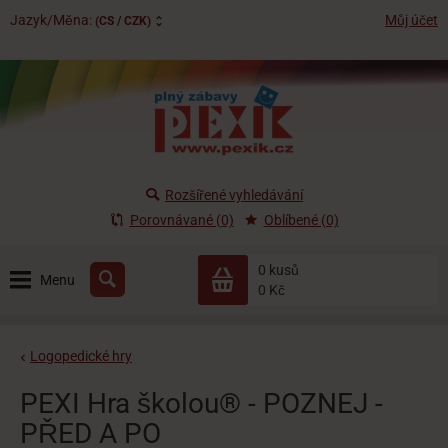
Jazyk/Měna:
Můj účet
(CS / CZK)
Rozšířené vyhledávání
Porovnávané (0)
Oblíbené (0)
0 kusů
Menu
0 Kč
Logopedické hry
PEXI Hra školou® - POZNEJ -
PŘED A PO