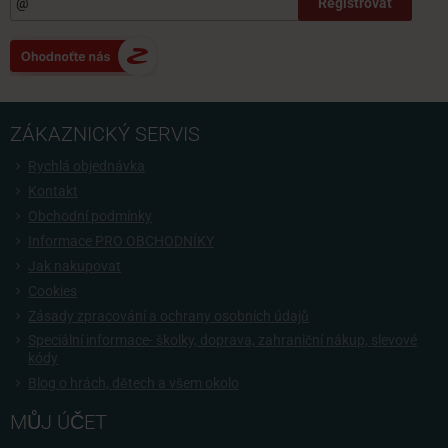
Registrovat
ZÁKAZNICKÝ SERVIS
Rychlá objednávka
Kontakt
Obchodní podmínky
Informace PRO OBCHODNÍKY
Jak nakupovat
Cookies
Zásady zpracování a ochrany osobních údajů
Speciální informace- školky, doprava, zahraniční nákup, slevové
kódy
Blog o hrách, dětech a všem okolo
MŮJ ÚČET