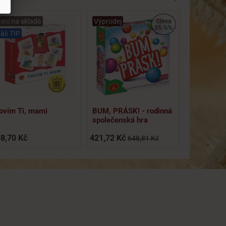
ení na skladě
Výprodej
Sleva
35 %%
áš TIP
ovím Ti, mami
BUM, PRÁSK! - rodinná
Psaní s m
společenská hra
OBLÉKÁN
8,70 Kč
421,72 Kč
329,72 Kč
648,81 Kč