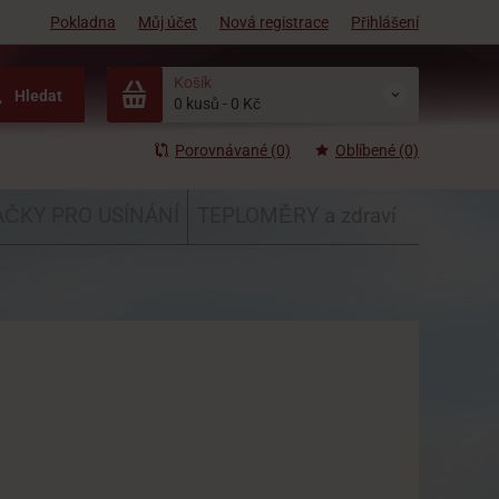
Pokladna
Můj účet
Nová registrace
Přihlášení
Košík
Hledat
0 kusů
-
0 Kč
Porovnávané (0)
Oblíbené (0)
ČKY PRO USÍNÁNÍ
TEPLOMĚRY a zdraví