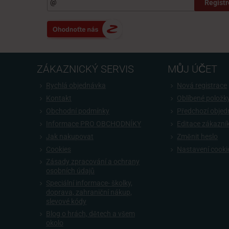
Registr
ZÁKAZNICKÝ SERVIS
MŮJ ÚČET
Rychlá objednávka
Nová registrace
Kontakt
Oblíbené položk
Obchodní podmínky
Předchozí obje
Informace PRO OBCHODNÍKY
Editace zákazní
Jak nakupovat
Změnit heslo
Cookies
Nastavení cooki
Zásady zpracování a ochrany
osobních údajů
Speciální informace- školky,
doprava, zahraniční nákup,
slevové kódy
Blog o hrách, dětech a všem
okolo