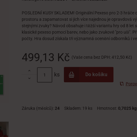
POSLEDNÍ KUSY SKLADEM! Originální Pexeso pro 2-3 hráče od 4
prostoru a zapamatovat si jich více najednou je opravdová vý
stejnými zvuky? Návod obsahuje i těžší variantu hry od 8 let 
klasické pexeso pomocí barev, nebo jako zvukové "pro uši". Při
počty. Hra dosud získala tři významná ocenění odborníků i ve
499,13 Kč
(Vaše cena bez DPH:
412,50 Kč
)

ks
Do košíku

Porov
Záruka (měsíců):
24
Skladem:
19 ks
Hmotnost:
0,7025 kg