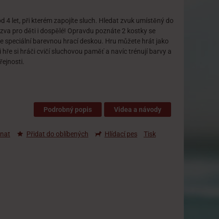
 let, při kterém zapojíte sluch. Hledat zvuk umístěný do
zva pro děti i dospělé! Opravdu poznáte 2 kostky se
se speciální barevnou hrací deskou. Hru můžete hrát jako
 hře si hráči cvičí sluchovou paměť a navíc trénují barvy a
řejnosti.
Podrobný popis
Videa a návody
nat
Přidat do oblíbených
Hlídací pes
Tisk