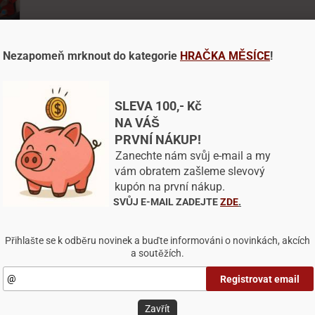
Nezapomeň mrknout do kategorie
HRAČKA MĚSÍCE
!
Dotaz na výrobek
Doporučit výrobek
hlas s využitím souborů cookies
našem webu pracujeme se soubory cookies, které nám pomáh
SLEVA 100,- Kč
litnit naše služby a personalizovat nabídky.
NA VÁŠ
PRVNÍ NÁKUP!
ory cookies si pamatují, co a jak ve svém prohlížeči na dan
zení děláte. Díky tomu webová stránka funguje podle vás a je
Zanechte nám svůj e-mail a my
pná se přizpůsobit vašim preferencím.
vám obratem zašleme slevový
kupón na první nákup.
ování některých typů souborů může mít vliv na vaši uživatel
SVŮJ E-MAIL ZADEJTE
ZDE
.
šenost s naším webem, také nebudeme schopni poskytnout 
DÁRKOVÝ POUKAZ
dku na základě vašich preferencí.
300,-Kč - voucher
Přihlašte se k odběru novinek a buďte informováni o novinkách, akcích
Pexik.cz
a soutěžích.
300 Kč
astavení
Odmítnout vše
Přijmout všechny cookies
Registrovat email
Zavřít