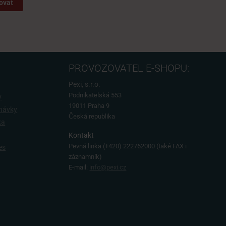
ovat
PROVOZOVATEL E-SHOPU:
Pexi, s.r.o.
Podnikatelská 553
y
19011 Praha 9
dnávky
Česká republika
ka
Kontakt
Pevná linka
(+420) 222762000 (také FAX i
es
záznamník)
E-mail:
info@pexi.cz