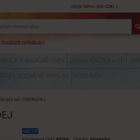
Jazyk/Měna:
(CS / CZK)
Rozšířené vyhledávání
EBNICE A NAUČNÉ SADY
Dětské KNÍŽKY a CD
HRA
ODEJ
OCENĚNÉ HRAČKY
DOPLŇKY
eso pro uši - DOPRODEJ
DEJ
Náš TIP
Katalogové číslo:
A0364
Značka:
Alexander