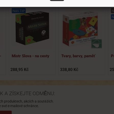
Náš TIP
N
N
-
Mistr Slova - na cesty
Tvary, barvy, paměť
P
288,95 Kč
338,80 Kč
25
K A ZÍSKEJTE ODMĚNU:
ch produktech, akcích a soutěžích.
své e-mailové schránce.