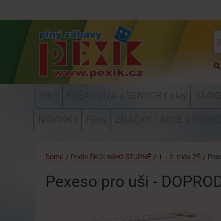
HRY
KREATIVITA a SENSORY play
STAV
NOVINKY
Filtry
ZNAČKY
AKCE a DOPR
Domů
/
Podle ŠKOLNÍHO STUPNĚ
/
1. - 2. třída ZŠ
/
Pex
Pexeso pro uši - DOPRO