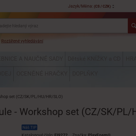
Jazyk/Měna:
(CS / CZK)
Rozšířené vyhledávání
EBNICE A NAUČNÉ SADY
Dětské KNÍŽKY a CD
HRA
ODEJ
OCENĚNÉ HRAČKY
DOPLŇKY
kshop set (CZ/SK/PL/HU/HR/SLO)
ule - Workshop set (CZ/SK/PL
Náš TIP
Katalogové číslo:
EI9272
Značka:
PlayFoam®