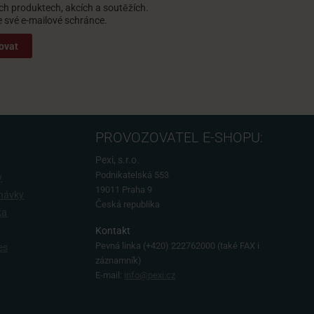
ch produktech, akcích a soutěžích.
své e-mailové schránce.
ovat
PROVOZOVATEL E-SHOPU:
Pexi, s.r.o.
Podnikatelská 553
y
19011 Praha 9
dnávky
Česká republika
ka
Kontakt
Pevná linka
(+420) 222762000 (také FAX i
es
záznamník)
E-mail:
info@pexi.cz