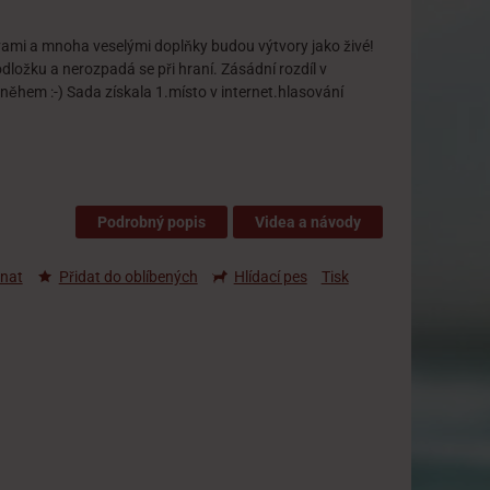
rvami a mnoha veselými doplňky budou výtvory jako živé!
dložku a nerozpadá se při hraní. Zásádní rozdíl v
něhem :-) Sada získala 1.místo v internet.hlasování
Podrobný popis
Videa a návody
nat
Přidat do oblíbených
Hlídací pes
Tisk