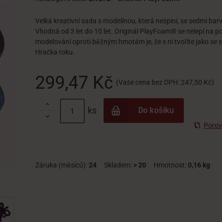
Velká kreativní sada s modelínou, která nešpiní, se sedmi ba
Vhodná od 3 let do 10 let. Originál PlayFoam® se nelepí na po
modelování oproti běžným hmotám je, že s ní tvoříte jako se s
Hračka roku.
299,47 Kč
(Vaše cena bez DPH:
247,50 Kč
)

ks
Do košíku

Porov
Záruka (měsíců):
24
Skladem:
> 20
Hmotnost:
0,16 kg