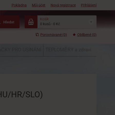
Pokladna
Můj účet
Nová registrace
Přihlášení
Košík
Hledat
0 kusů
-
0 Kč
Porovnávané (0)
Oblíbené (0)
ČKY PRO USÍNÁNÍ
TEPLOMĚRY a zdraví
/HU/HR/SLO)