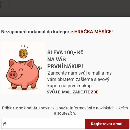
Dotaz na výrobek
Doporučit výrobek
Nezapomeň mrknout do kategorie
HRAČKA MĚSÍCE
!
hlas s využitím souborů cookies
našem webu pracujeme se soubory cookies, které nám pomáh
SLEVA 100,- Kč
litnit naše služby a personalizovat nabídky.
NA VÁŠ
PRVNÍ NÁKUP!
ory cookies si pamatují, co a jak ve svém prohlížeči na dan
zení děláte. Díky tomu webová stránka funguje podle vás a je
Zanechte nám svůj e-mail a my
pná se přizpůsobit vašim preferencím.
vám obratem zašleme slevový
kupón na první nákup.
ování některých typů souborů může mít vliv na vaši uživatel
SVŮJ E-MAIL ZADEJTE
ZDE
.
šenost s naším webem, také nebudeme schopni poskytnout 
dku na základě vašich preferencí.
Přihlašte se k odběru novinek a buďte informováni o novinkách, akcích
a soutěžích.
astavení
Odmítnout vše
Přijmout všechny cookies
Registrovat email