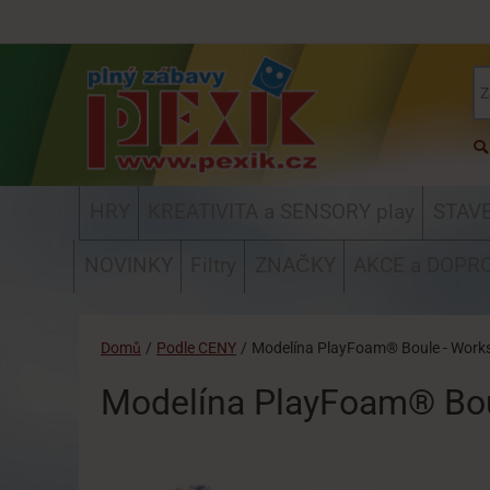
HRY
KREATIVITA a SENSORY play
STAV
NOVINKY
Filtry
ZNAČKY
AKCE a DOPR
Domů
/
Podle CENY
/
Modelína PlayFoam® Boule - Wor
Modelína PlayFoam® Bo