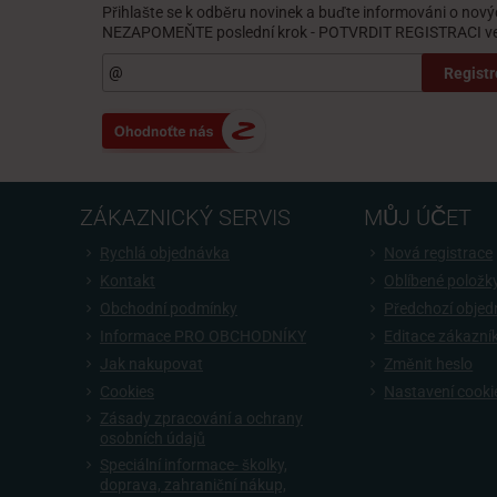
Přihlašte se k odběru novinek a buďte informováni o nový
NEZAPOMEŇTE poslední krok - POTVRDIT REGISTRACI ve 
Registr
ZÁKAZNICKÝ SERVIS
MŮJ ÚČET
Rychlá objednávka
Nová registrace
Kontakt
Oblíbené položk
Obchodní podmínky
Předchozí obje
Informace PRO OBCHODNÍKY
Editace zákazní
Jak nakupovat
Změnit heslo
Cookies
Nastavení cooki
Zásady zpracování a ochrany
osobních údajů
Speciální informace- školky,
doprava, zahraniční nákup,