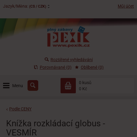
Jazyk/Měna:
Můj účet
(CS / CZK)
Rozšířené vyhledávání
Porovnávané (0)
Oblíbené (0)
0 kusů
Menu
0 Kč
Podle CENY
Knížka rozkládací globus -
VESMÍR