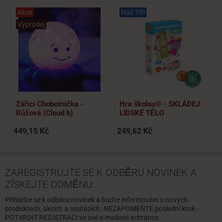
Akce
Náš TIP
Výprodej
Zářící Chobotnička -
Hra školou® - SKLÁDEJ
Růžová (Cloud b)
LIDSKÉ TĚLO
449,15 Kč
249,62 Kč
ZAREGISTRUJTE SE K ODBĚRU NOVINEK A
ZÍSKEJTE ODMĚNU:
Přihlašte se k odběru novinek a buďte informováni o nových
produktech, akcích a soutěžích. NEZAPOMEŇTE poslední krok -
POTVRDIT REGISTRACI ve své e-mailové schránce.