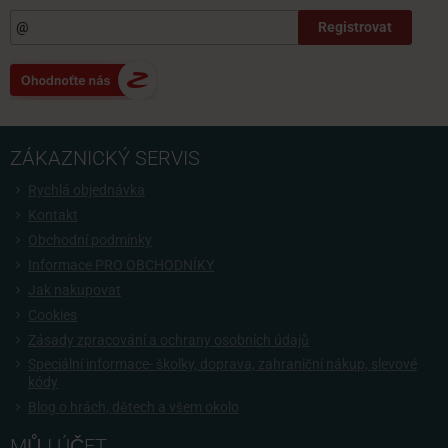
Registrovat
ZÁKAZNICKÝ SERVIS
Rychlá objednávka
Kontakt
Obchodní podmínky
Informace PRO OBCHODNÍKY
Jak nakupovat
Cookies
Zásady zpracování a ochrany osobních údajů
Speciální informace- školky, doprava, zahraniční nákup, slevové
kódy
Blog o hrách, dětech a všem okolo
MŮJ ÚČET