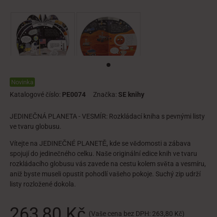
Novinka
Katalogové číslo:
PE0074
Značka:
SE knihy
JEDINEČNÁ PLANETA - VESMÍR: Rozkládací kniha s pevnými listy
ve tvaru globusu.
Vítejte na JEDINEČNÉ PLANETĚ, kde se vědomosti a zábava
spojují do jedinečného celku. Naše originální edice knih ve tvaru
rozkládacího globusu vás zavede na cestu kolem světa a vesmíru,
aniž byste museli opustit pohodlí vašeho pokoje. Suchý zip udrží
listy rozložené dokola.
263,80 Kč
(Vaše cena bez DPH:
263,80 Kč
)