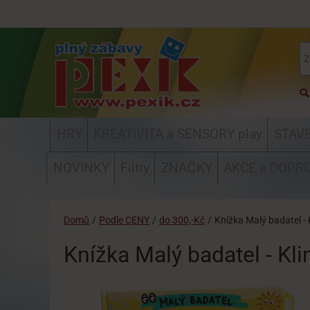
HRY
KREATIVITA a SENSORY play
STAV
NOVINKY
Filtry
ZNAČKY
AKCE a DOPR
Domů
/
Podle CENY
/
do 300,-Kč
/
Knížka Malý badatel -
Knížka Malý badatel - Kl