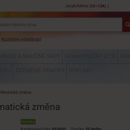
Jazyk/Měna:
(CS / CZK)
Rozšířené vyhledávání
EBNICE A NAUČNÉ SADY
Dětské KNÍŽKY a CD
HRA
ODEJ
OCENĚNÉ HRAČKY
DOPLŇKY
 Klimatická změna
imatická změna
Novinka
Katalogové číslo:
PE0095
Značka:
SE knihy