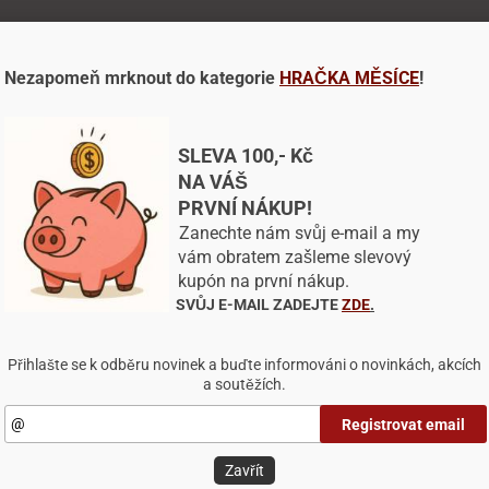
Nezapomeň mrknout do kategorie
HRAČKA MĚSÍCE
!
Dotaz na výrobek
Doporučit 
hlas s využitím souborů cookies
našem webu pracujeme se soubory cookies, které nám pomáh
SLEVA 100,- Kč
litnit naše služby a personalizovat nabídky.
NA VÁŠ
Sleva
PRVNÍ NÁKUP!
ory cookies si pamatují, co a jak ve svém prohlížeči na dan
0 %%
zení děláte. Díky tomu webová stránka funguje podle vás a je
Zanechte nám svůj e-mail a my
pná se přizpůsobit vašim preferencím.
vám obratem zašleme slevový
kupón na první nákup.
ování některých typů souborů může mít vliv na vaši uživatel
DÁRKOVÝ POUKAZ
SVŮJ E-MAIL ZADEJTE
ZDE
.
šenost s naším webem, také nebudeme schopni poskytnout 
1000,-Kč - voucher
dku na základě vašich preferencí.
Pexik.cz
Přihlašte se k odběru novinek a buďte informováni o novinkách, akcích
1 000 Kč
1 000,07 Kč
a soutěžích.
astavení
Odmítnout vše
Přijmout všechny cookies
Registrovat email
Zavřít