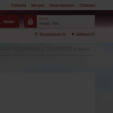
Pokladna
Můj účet
Nová registrace
Přihlášení
Košík
Hledat
0 kusů
-
0 Kč
Porovnávané (0)
Oblíbené (0)
ČKY PRO USÍNÁNÍ
TEPLOMĚRY a zdraví