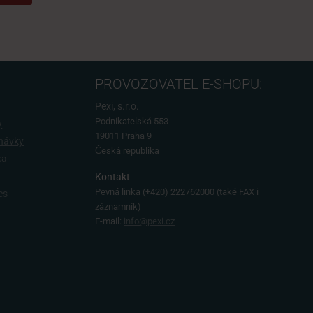
PROVOZOVATEL E-SHOPU:
Pexi, s.r.o.
Podnikatelská 553
y
19011 Praha 9
dnávky
Česká republika
ka
Kontakt
Pevná linka
(+420) 222762000 (také FAX i
es
záznamník)
E-mail:
info@pexi.cz