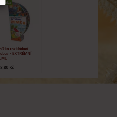
ovinka
nížka rozkládací
lobus - EXTRÉMNÍ
EMĚ
8,80 Kč