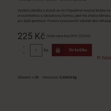
Vytáhni záložku a dozvíš se víc! Populárně-naučná knížka na 
srozumitelnou a obrázkovou formou, jaké má změna klimatu 
pro další generace. Pomocí vysouvacích záložek děti odhalují 
225 Kč
(Vaše cena bez DPH:
225 Kč
)

ks
Do košíku

Porov
Skladem:
> 20
Hmotnost:
0,55635 kg