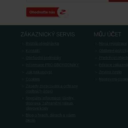
ZÁKAZNICKÝ SERVIS
MŮJ ÚČET
Rychlá objednávka
Nová registrace
Kontakt
Oblíbené položk
Obchodní podmínky
Předchozí obje
Informace PRO OBCHODNÍKY
Editace zákazní
Jak nakupovat
Změnit heslo
Cookies
Nastavení cooki
Zásady zpracování a ochrany
osobních údajů
Speciální informace- školky,
doprava, zahraniční nákup,
slevové kódy
Blog o hrách, dětech a všem
okolo