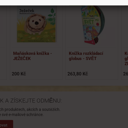
Novinka
N
Maňásková knížka -
Knížka rozkládací
K
JEŽEČEK
globus - SVĚT
g
Z
200 Kč
263,80 Kč
26
K A ZÍSKEJTE ODMĚNU:
ch produktech, akcích a soutěžích.
své e-mailové schránce.
ovat