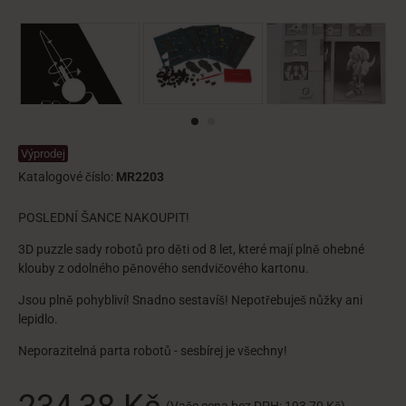
Výprodej
Katalogové číslo:
MR2203
POSLEDNÍ ŠANCE NAKOUPIT!
3D puzzle sady robotů pro děti od 8 let, které mají plně ohebné
klouby z odolného pěnového sendvičového kartonu.
Jsou plně pohybliví! Snadno sestavíš! Nepotřebuješ nůžky ani
lepidlo.
Neporazitelná parta robotů - sesbírej je všechny!