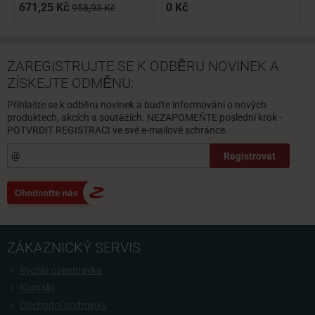
671,25 Kč
0 Kč
958,93 Kč
ZAREGISTRUJTE SE K ODBĚRU NOVINEK A
ZÍSKEJTE ODMĚNU:
Přihlašte se k odběru novinek a buďte informováni o nových
produktech, akcích a soutěžích. NEZAPOMEŇTE poslední krok -
POTVRDIT REGISTRACI ve své e-mailové schránce.
Registrovat
ZÁKAZNICKÝ SERVIS
Rychlá objednávka
Kontakt
Obchodní podmínky