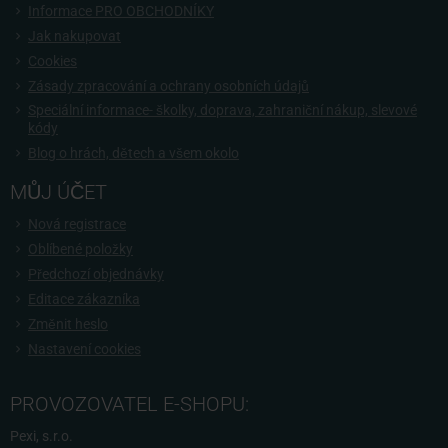
Informace PRO OBCHODNÍKY
Jak nakupovat
Cookies
Zásady zpracování a ochrany osobních údajů
Speciální informace- školky, doprava, zahraniční nákup, slevové
kódy
Blog o hrách, dětech a všem okolo
MŮJ ÚČET
Nová registrace
Oblíbené položky
Předchozí objednávky
Editace zákazníka
Změnit heslo
Nastavení cookies
PROVOZOVATEL E-SHOPU:
Pexi, s.r.o.