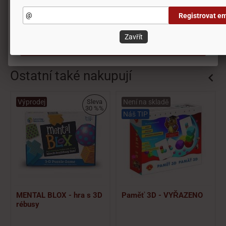
Doporučit výrobek
Registrovat em
Odmítnout vše
Zavřít
Obrázky
Přijmout všechny cookies
Ostatní také nakupují
Výprodej
Sleva
Není na skladě
30 %%
Náš TIP
MENTAL BLOX - hra s 3D
Paměť 3D - VYŘAZENO
rébusy